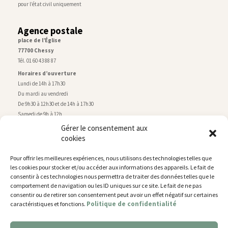
pour l’état civil uniquement
Agence postale
place de l’Église
77700 Chessy
Tél. 01 60 43 88 87
Horaires d’ouverture
Lundi de 14h à 17h30
Du mardi au vendredi
De 9h30 à 12h30 et de 14h à 17h30
Samedi de 9h à 12h
Gérer le consentement aux
cookies
Service technique
Centre technique municipal
Pour offrir les meilleures expériences, nous utilisons des technologies telles que
rue de Montry
–
77700 Chessy
les cookies pour stocker et/ou accéder aux informations des appareils. Le fait de
Tél. 01 60 43 52 63
consentir à ces technologies nous permettra de traiter des données telles que le
Horaires d’ouverture
comportement de navigation ou les ID uniques sur ce site. Le fait de ne pas
Lundi, mardi et jeudi
consentir ou de retirer son consentement peut avoir un effet négatif sur certaines
Politique de confidentialité
caractéristiques et fonctions.
De 9h à 11h45 et de 14h30 à 17h30
Mercredi de 14h30 à 17h30
Vendredi de 14h30 à 17h