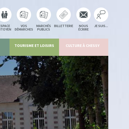
ESPACE
VOS
MARCHÉS
BILLETTERIE
NOUS
JE SUIS...
ITOYEN
DÉMARCHES
PUBLICS
ÉCRIRE
TOURISME ET LOISIRS
CULTURE À CHESSY