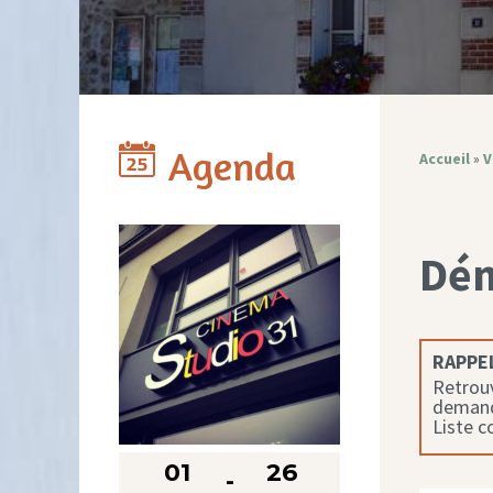
Agenda
Accueil
»
V
Dé
RAPPEL
Retrouv
demande
Liste 
01
26