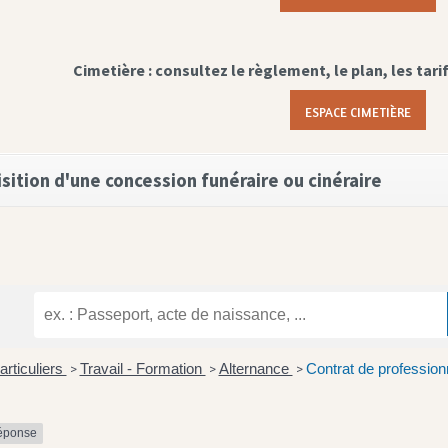
Cimetière : consultez le règlement, le plan, les tari
ESPACE CIMETIÈRE
sition d'une concession funéraire ou cinéraire
articuliers
Travail - Formation
Alternance
Contrat de professionna
>
>
>
réponse