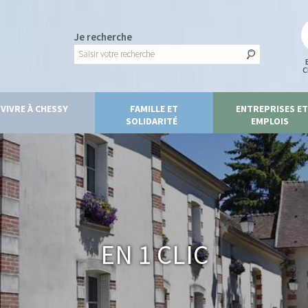
Je recherche
C
VIVRE À CHESSY
FAMILLE ET
ENTREPRISES ET
SOLIDARITÉ
EMPLOIS
En 1 clic