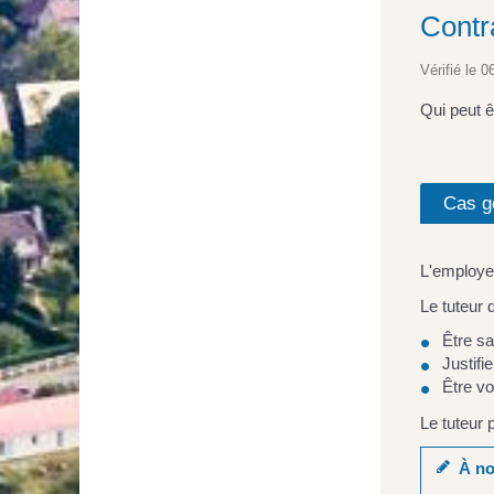
Contra
Vérifié le 0
Qui peut ê
Cas g
L'employeu
Le tuteur 
Être sa
Justifi
Être vo
Le tuteur 
À no