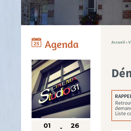
Agenda
Accueil
»
V
Dé
RAPPEL
Retrouv
demande
Liste 
01
26