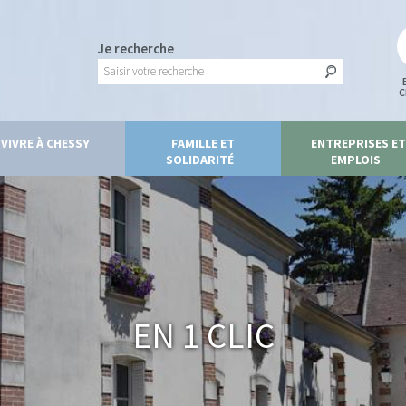
Je recherche
C
VIVRE À CHESSY
FAMILLE ET
ENTREPRISES ET
SOLIDARITÉ
EMPLOIS
En 1 clic