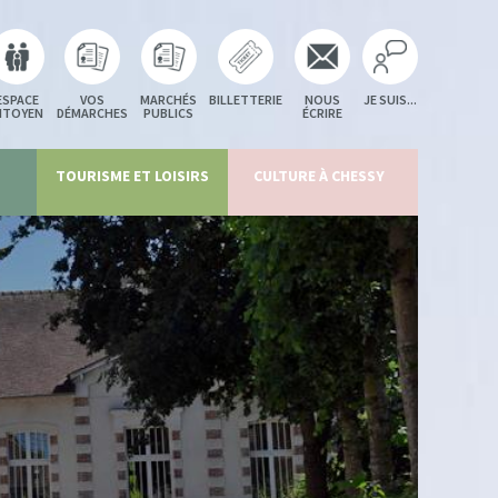
ESPACE
VOS
MARCHÉS
BILLETTERIE
NOUS
JE SUIS...
ITOYEN
DÉMARCHES
PUBLICS
ÉCRIRE
TOURISME ET LOISIRS
CULTURE À CHESSY