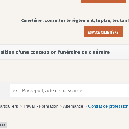
Cimetière : consultez le règlement, le plan, les tari
ESPACE CIMETIÈRE
sition d'une concession funéraire ou cinéraire
articuliers
Travail - Formation
Alternance
Contrat de profession
>
>
>
ique