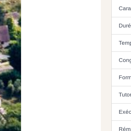
Cara
Duré
Temp
Cong
Form
Tuto
Exécu
Rému