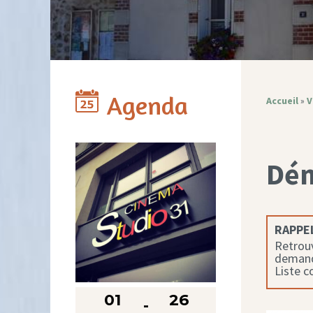
Agenda
Accueil
»
V
Dé
RAPPEL
Retrouv
demande
Liste 
01
26