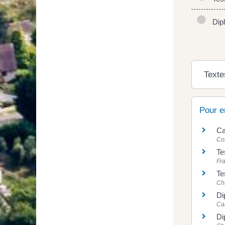
Dip
Texte
Pour e
Ca
Con
Te
Fra
Te
Cha
Di
Ca
Di