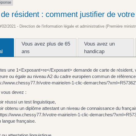
réponse
 de résident : comment justifier de votr
9/02/2021 - Direction de l'information légale et administrative (Première ministr
Vous avez plus de 65
Vous avez un
al
ans
handicap
aites une 1<Exposant>re</Exposant> demande de carte de résident, v
ieure ou égale au niveau A2 du cadre européen commun de référence 
ps://www.chessy77.fr/votre-mairie/en-1-clic-demarches/?xml=R5736
 vous devez :
oir réussi un test linguistique,
oir obtenu un diplôme attestant un niveau de connaissance du frança
https://www.chessy77.fr/votre-mairie/en-1-clic-demarches/?xml=R
n langue française.
ou attestation linguistique