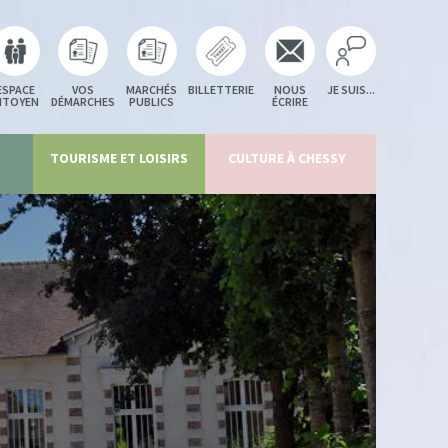
ESPACE
VOS
MARCHÉS
BILLETTERIE
NOUS
JE SUIS...
ITOYEN
DÉMARCHES
PUBLICS
ÉCRIRE
TOURISME ET LOISIRS
CULTURE À CHESSY