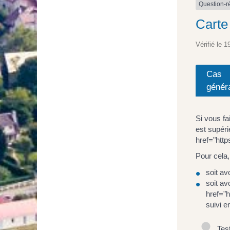
Question-
Carte
Vérifié le 1
Cas
génér
Si vous f
est supér
href="htt
Pour cela,
soit av
soit av
href="
suivi e
Test 