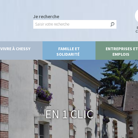
Je recherche
C
VIVRE À CHESSY
FAMILLE ET
ENTREPRISES ET
SOLIDARITÉ
EMPLOIS
En 1 clic