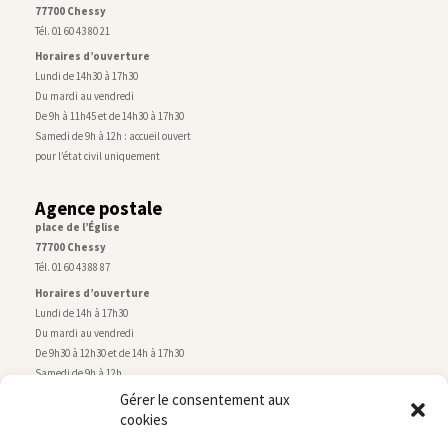
77700 Chessy
Tél. 01 60 43 80 21
Horaires d’ouverture
Lundi de 14h30 à 17h30
Du mardi au vendredi
De 9h à 11h45 et de 14h30 à 17h30
Samedi de 9h à 12h : accueil ouvert
pour l’état civil uniquement
Agence postale
place de l’Église
77700 Chessy
Tél. 01 60 43 88 87
Horaires d’ouverture
Lundi de 14h à 17h30
Du mardi au vendredi
De 9h30 à 12h30 et de 14h à 17h30
Samedi de 9h à 12h
Gérer le consentement aux
cookies
Service technique
Centre technique municipal