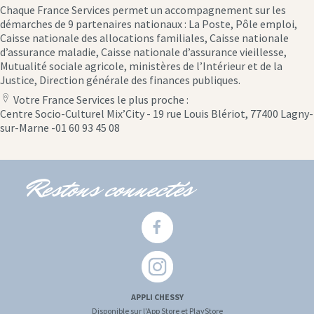
Chaque France Services permet un accompagnement sur les
démarches de 9 partenaires nationaux : La Poste, Pôle emploi,
Caisse nationale des allocations familiales, Caisse nationale
d’assurance maladie, Caisse nationale d’assurance vieillesse,
Mutualité sociale agricole, ministères de l’Intérieur et de la
Justice, Direction générale des finances publiques.
Votre France Services le plus proche :
location
Centre Socio-Culturel Mix’City - 19 rue Louis Blériot, 77400 Lagny-
icon
sur-Marne -01 60 93 45 08
Restons connectés
APPLI CHESSY
Disponible sur l'App Store et PlayStore