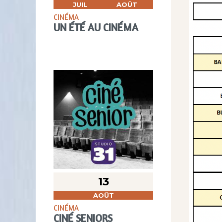
JUIL
AOÛT
CINÉMA
UN ÉTÉ AU CINÉMA
13
AOÛT
CINÉMA
CINÉ SENIORS