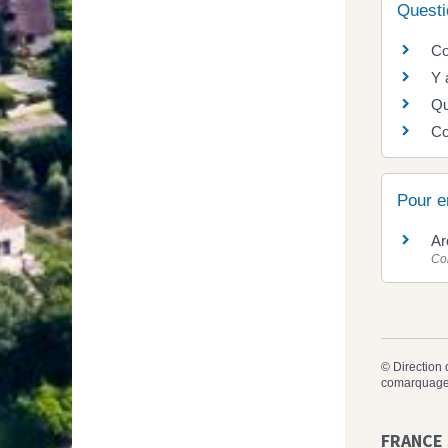
Questi
Co
Y 
Qu
Co
Pour e
Ar
Co
©
Direction 
comarquage
FRANCE