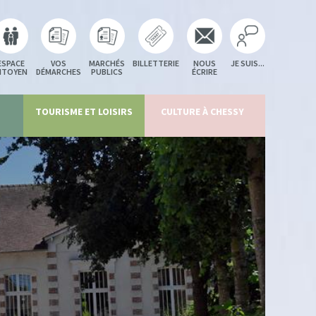
ESPACE
VOS
MARCHÉS
BILLETTERIE
NOUS
JE SUIS...
ITOYEN
DÉMARCHES
PUBLICS
ÉCRIRE
TOURISME ET LOISIRS
CULTURE À CHESSY