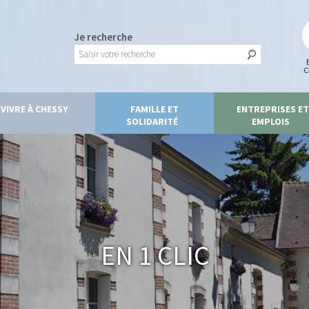
Je recherche
C
VIVRE À CHESSY
FAMILLE ET
ENTREPRISES ET
SOLIDARITÉ
EMPLOIS
En 1 clic