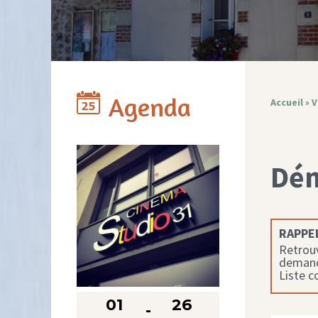
Agenda
Accueil
»
V
Dé
RAPPEL
Retrouv
demande
Liste 
01
26