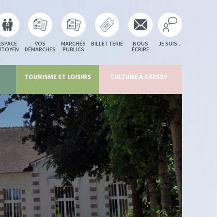
ESPACE
VOS
MARCHÉS
BILLETTERIE
NOUS
JE SUIS...
ITOYEN
DÉMARCHES
PUBLICS
ÉCRIRE
TOURISME ET LOISIRS
CULTURE À CHESSY