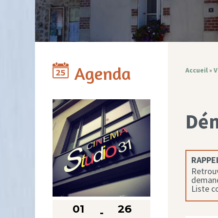
Agenda
Accueil
»
V
Dé
RAPPEL
Retrouv
demande
Liste 
01
26