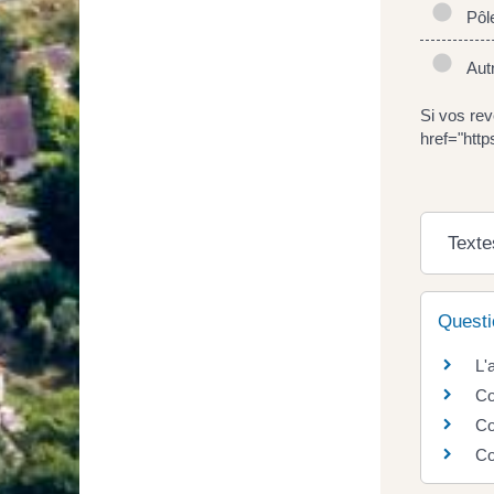
Pôle
Autr
Si vos re
href="http
Texte
Questi
L'
Co
Co
Co