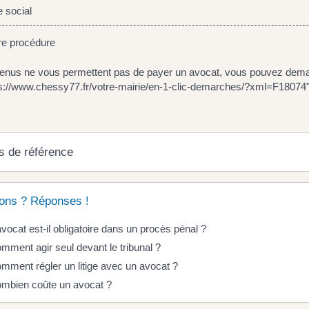
 social
e procédure
venus ne vous permettent pas de payer un avocat, vous pouvez dema
s://www.chessy77.fr/votre-mairie/en-1-clic-demarches/?xml=F18074">l
s de référence
ons ? Réponses !
avocat est-il obligatoire dans un procès pénal ?
mment agir seul devant le tribunal ?
mment régler un litige avec un avocat ?
mbien coûte un avocat ?