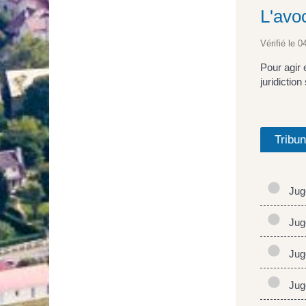
L'avoc
Vérifié le 0
Pour agir 
juridiction
Tribun
Juge
Juge
Juge
Juge