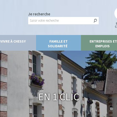
Je recherche
C
VIVRE À CHESSY
FAMILLE ET
ENTREPRISES ET
SOLIDARITÉ
EMPLOIS
En 1 clic