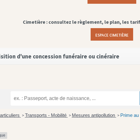
Cimetière : consultez le règlement, le plan, les tari
ESPACE CIMETIÈRE
sition d'une concession funéraire ou cinéraire
articuliers
Transports - Mobilité
Mesures antipollution
Prime au r
>
>
>
ique