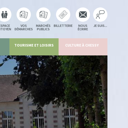
ESPACE
VOS
MARCHÉS
BILLETTERIE
NOUS
JE SUIS...
ITOYEN
DÉMARCHES
PUBLICS
ÉCRIRE
TOURISME ET LOISIRS
CULTURE À CHESSY