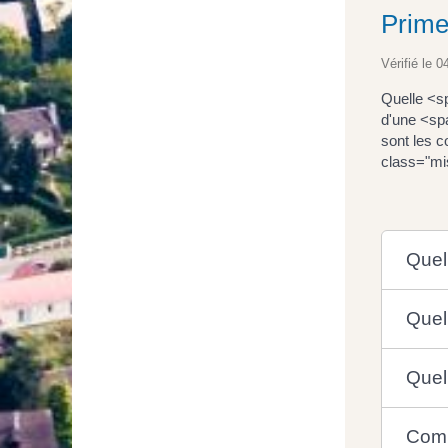
Prime 
Vérifié le 0
Quelle <s
d'une <sp
sont les 
class="mi
Quell
Quell
Quel 
Comm