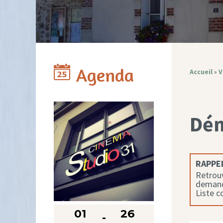
Agenda
Accueil
»
V
Dé
RAPPEL
Retrouv
demande
Liste 
01
26