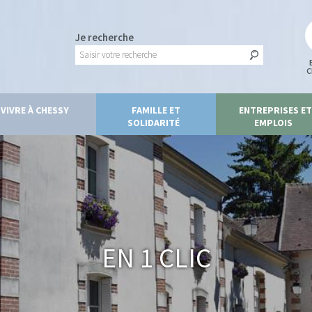
Je recherche
C
VIVRE À CHESSY
FAMILLE ET
ENTREPRISES ET
SOLIDARITÉ
EMPLOIS
En 1 clic