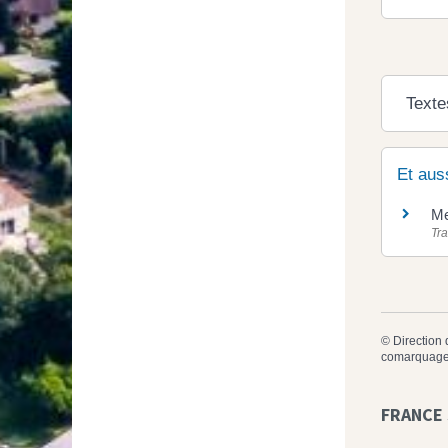
Texte
Et aus
Me
Tra
©
Direction 
comarquage
FRANCE