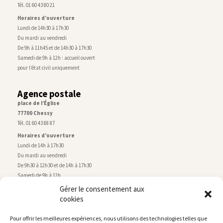
Tél. 01 60 43 80 21
Horaires d’ouverture
Lundi de 14h30 à 17h30
Du mardi au vendredi
De 9h à 11h45 et de 14h30 à 17h30
Samedi de 9h à 12h : accueil ouvert
pour l’état civil uniquement
Agence postale
place de l’Église
77700 Chessy
Tél. 01 60 43 88 87
Horaires d’ouverture
Lundi de 14h à 17h30
Du mardi au vendredi
De 9h30 à 12h30 et de 14h à 17h30
Samedi de 9h à 12h
Gérer le consentement aux
cookies
Service technique
Centre technique municipal
Pour offrir les meilleures expériences, nous utilisons des technologies telles que
rue de Montry
–
77700 Chessy