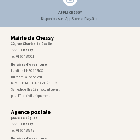
APPLI CHESSY
Disponible sur l'App Store et PlayStore
Mairie de Chessy
32, rue Charles de Gaulle
77700 Chessy
Tél. 01 60 43 80 21
Horaires d’ouverture
Lundi de 14h30 à 17h30
Du mardi au vendredi
De 9h à 11h45 et de 14h30 à 17h30
Samedi de 9h à 12h : accueil ouvert
pour l’état civil uniquement
Agence postale
place de l’Église
77700 Chessy
Tél. 01 60 43 88 87
Horaires d’ouverture