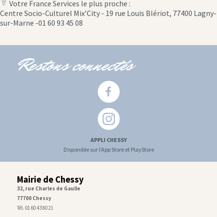
Votre France Services le plus proche :
location
Centre Socio-Culturel Mix’City - 19 rue Louis Blériot, 77400 Lagny-
icon
sur-Marne -01 60 93 45 08
Restons connectés
APPLI CHESSY
Disponible sur l'App Store et PlayStore
Mairie de Chessy
32, rue Charles de Gaulle
77700 Chessy
Tél. 01 60 43 80 21