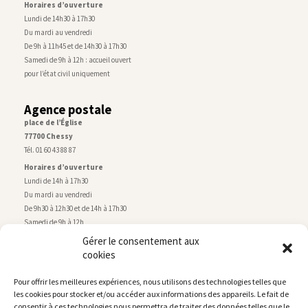
Horaires d’ouverture
Lundi de 14h30 à 17h30
Du mardi au vendredi
De 9h à 11h45 et de 14h30 à 17h30
Samedi de 9h à 12h : accueil ouvert
pour l’état civil uniquement
Agence postale
place de l’Église
77700 Chessy
Tél. 01 60 43 88 87
Horaires d’ouverture
Lundi de 14h à 17h30
Du mardi au vendredi
De 9h30 à 12h30 et de 14h à 17h30
Samedi de 9h à 12h
Gérer le consentement aux
cookies
Service technique
Centre technique municipal
Pour offrir les meilleures expériences, nous utilisons des technologies telles que
rue de Montry
–
77700 Chessy
les cookies pour stocker et/ou accéder aux informations des appareils. Le fait de
Tél. 01 60 43 52 63
consentir à ces technologies nous permettra de traiter des données telles que le