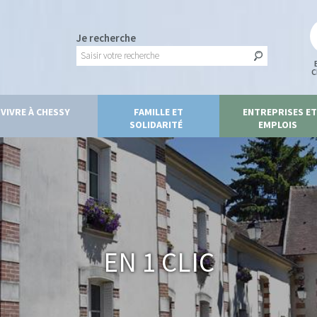
Je recherche
C
VIVRE À CHESSY
FAMILLE ET
ENTREPRISES ET
SOLIDARITÉ
EMPLOIS
En 1 clic