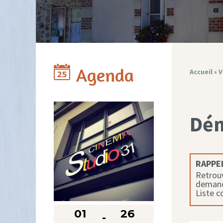
Agenda
Accueil
»
V
Dé
RAPPEL
Retrouv
demande
Liste 
01
26