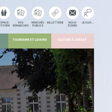
ESPACE
VOS
MARCHÉS
BILLETTERIE
NOUS
JE SUIS...
ITOYEN
DÉMARCHES
PUBLICS
ÉCRIRE
TOURISME ET LOISIRS
CULTURE À CHESSY