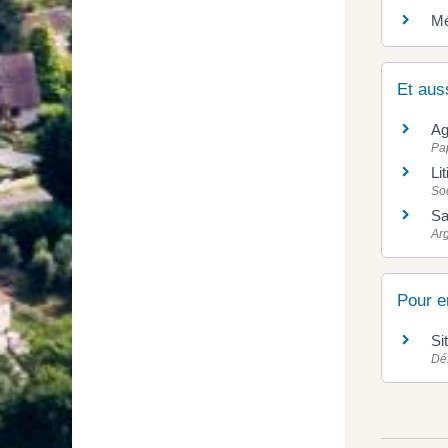
Mé
Et aus
Ag
Pap
Li
Soc
Sa
Ar
Pour e
Si
Déf