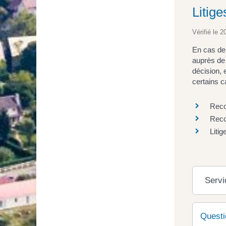
Litige
Vérifié le 2
En cas de 
auprès de 
décision, 
certains c
Reco
Reco
Liti
Servi
Questi