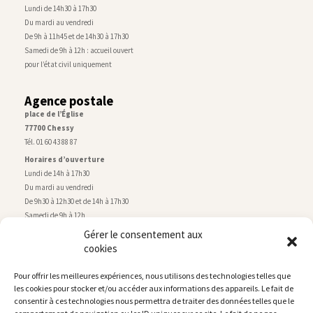
Lundi de 14h30 à 17h30
Du mardi au vendredi
De 9h à 11h45 et de 14h30 à 17h30
Samedi de 9h à 12h : accueil ouvert
pour l’état civil uniquement
Agence postale
place de l’Église
77700 Chessy
Tél. 01 60 43 88 87
Horaires d’ouverture
Lundi de 14h à 17h30
Du mardi au vendredi
De 9h30 à 12h30 et de 14h à 17h30
Samedi de 9h à 12h
Gérer le consentement aux
cookies
Service technique
Centre technique municipal
Pour offrir les meilleures expériences, nous utilisons des technologies telles que
rue de Montry
–
77700 Chessy
les cookies pour stocker et/ou accéder aux informations des appareils. Le fait de
Tél. 01 60 43 52 63
consentir à ces technologies nous permettra de traiter des données telles que le
Horaires d’ouverture