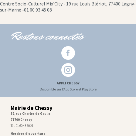
location
Centre Socio-Culturel Mix’City - 19 rue Louis Blériot, 77400 Lagny-
icon
sur-Marne -01 60 93 45 08
Restons connectés
APPLI CHESSY
Disponible sur l'App Store et PlayStore
Mairie de Chessy
32, rue Charles de Gaulle
77700 Chessy
Tél. 01 60 43 80 21
Horaires d’ouverture