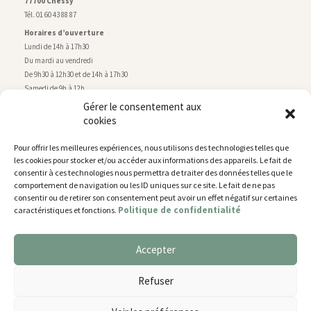
77700 Chessy
Tél. 01 60 43 88 87
Horaires d’ouverture
Lundi de 14h à 17h30
Du mardi au vendredi
De 9h30 à 12h30 et de 14h à 17h30
Samedi de 9h à 12h
Gérer le consentement aux
cookies
Service technique
Centre technique municipal
Pour offrir les meilleures expériences, nous utilisons des technologies telles que
rue de Montry
–
77700 Chessy
les cookies pour stocker et/ou accéder aux informations des appareils. Le fait de
Tél. 01 60 43 52 63
consentir à ces technologies nous permettra de traiter des données telles que le
Horaires d’ouverture
comportement de navigation ou les ID uniques sur ce site. Le fait de ne pas
Lundi, mardi et jeudi
consentir ou de retirer son consentement peut avoir un effet négatif sur certaines
Politique de confidentialité
caractéristiques et fonctions.
De 9h à 11h45 et de 14h30 à 17h30
Mercredi de 14h30 à 17h30
Vendredi de 14h30 à 17h
Accepter
Nous utilisons des cookies pour vous offrir la meilleure
expérience sur notre site.
Plan du site
Refuser
You can find out more about which cookies we are using or
Mentions légales
switch them off in
settings
.
Accessibilité