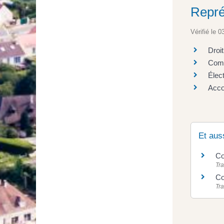
Repré
Vérifié le 0
Droit
Comm
Élec
Acco
Et aus
Co
Tra
Co
Tra