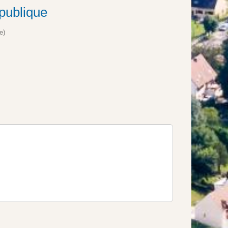
publique
e)