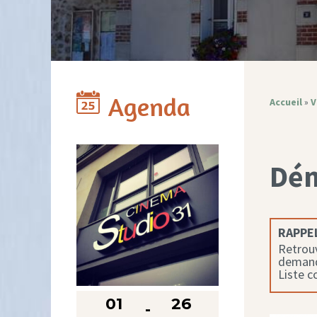
Agenda
Accueil
»
V
Dé
RAPPEL
Retrouv
demande
Liste 
01
26