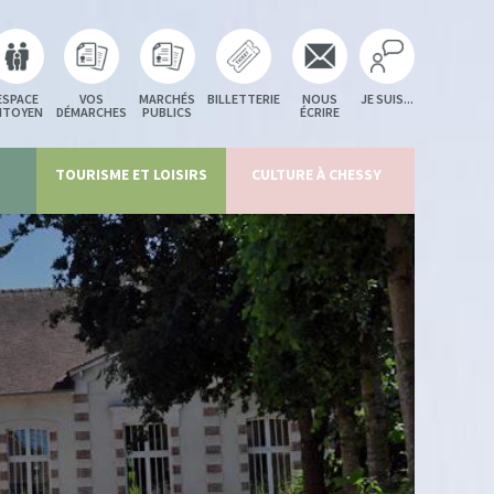
ESPACE
VOS
MARCHÉS
BILLETTERIE
NOUS
JE SUIS...
ITOYEN
DÉMARCHES
PUBLICS
ÉCRIRE
TOURISME ET LOISIRS
CULTURE À CHESSY