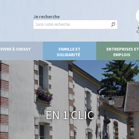
Je recherche
C
VIVRE À CHESSY
FAMILLE ET
ENTREPRISES ET
SOLIDARITÉ
EMPLOIS
En 1 clic