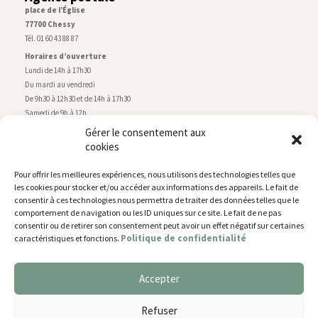
place de l’Église
77700 Chessy
Tél. 01 60 43 88 87
Horaires d’ouverture
Lundi de 14h à 17h30
Du mardi au vendredi
De 9h30 à 12h30 et de 14h à 17h30
Samedi de 9h à 12h
Gérer le consentement aux
cookies
Service technique
Centre technique municipal
Pour offrir les meilleures expériences, nous utilisons des technologies telles que
rue de Montry
–
77700 Chessy
les cookies pour stocker et/ou accéder aux informations des appareils. Le fait de
Tél. 01 60 43 52 63
consentir à ces technologies nous permettra de traiter des données telles que le
Horaires d’ouverture
comportement de navigation ou les ID uniques sur ce site. Le fait de ne pas
Lundi, mardi et jeudi
consentir ou de retirer son consentement peut avoir un effet négatif sur certaines
Politique de confidentialité
caractéristiques et fonctions.
De 9h à 11h45 et de 14h30 à 17h30
Mercredi de 14h30 à 17h30
Vendredi de 14h30 à 17h
Accepter
Nous utilisons des cookies pour vous offrir la meilleure
expérience sur notre site.
Plan du site
Refuser
You can find out more about which cookies we are using or