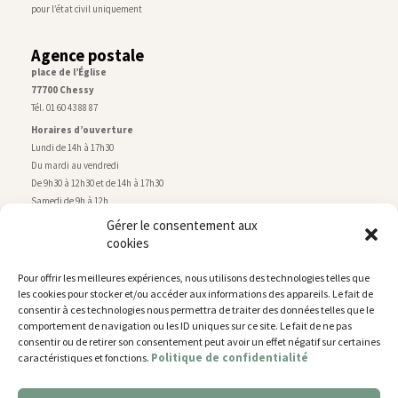
pour l’état civil uniquement
Agence postale
place de l’Église
77700 Chessy
Tél. 01 60 43 88 87
Horaires d’ouverture
Lundi de 14h à 17h30
Du mardi au vendredi
De 9h30 à 12h30 et de 14h à 17h30
Samedi de 9h à 12h
Gérer le consentement aux
cookies
Service technique
Centre technique municipal
Pour offrir les meilleures expériences, nous utilisons des technologies telles que
rue de Montry
–
77700 Chessy
les cookies pour stocker et/ou accéder aux informations des appareils. Le fait de
Tél. 01 60 43 52 63
consentir à ces technologies nous permettra de traiter des données telles que le
Horaires d’ouverture
comportement de navigation ou les ID uniques sur ce site. Le fait de ne pas
Lundi, mardi et jeudi
consentir ou de retirer son consentement peut avoir un effet négatif sur certaines
Politique de confidentialité
caractéristiques et fonctions.
De 9h à 11h45 et de 14h30 à 17h30
Mercredi de 14h30 à 17h30
Vendredi de 14h30 à 17h