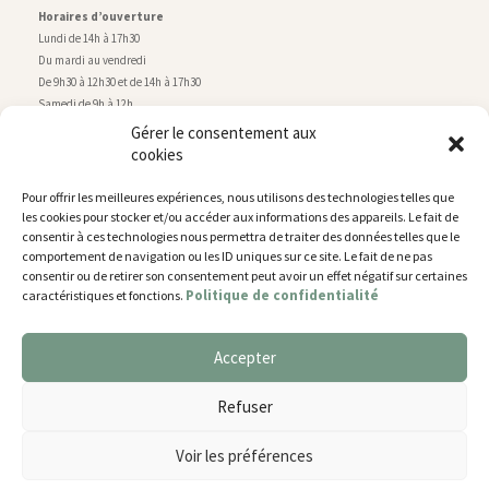
Horaires d’ouverture
Lundi de 14h à 17h30
Du mardi au vendredi
De 9h30 à 12h30 et de 14h à 17h30
Samedi de 9h à 12h
Gérer le consentement aux
cookies
Service technique
Centre technique municipal
Pour offrir les meilleures expériences, nous utilisons des technologies telles que
rue de Montry
–
77700 Chessy
les cookies pour stocker et/ou accéder aux informations des appareils. Le fait de
Tél. 01 60 43 52 63
consentir à ces technologies nous permettra de traiter des données telles que le
Horaires d’ouverture
comportement de navigation ou les ID uniques sur ce site. Le fait de ne pas
Lundi, mardi et jeudi
consentir ou de retirer son consentement peut avoir un effet négatif sur certaines
Politique de confidentialité
caractéristiques et fonctions.
De 9h à 11h45 et de 14h30 à 17h30
Mercredi de 14h30 à 17h30
Vendredi de 14h30 à 17h
Accepter
Nous utilisons des cookies pour vous offrir la meilleure
expérience sur notre site.
Plan du site
Refuser
You can find out more about which cookies we are using or
Mentions légales
switch them off in
settings
.
Accessibilité
Voir les préférences
Gestion des cookies
Accepter