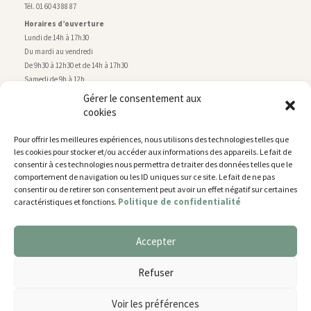
Tél. 01 60 43 88 87
Horaires d’ouverture
Lundi de 14h à 17h30
Du mardi au vendredi
De 9h30 à 12h30 et de 14h à 17h30
Samedi de 9h à 12h
Gérer le consentement aux
cookies
Service technique
Centre technique municipal
Pour offrir les meilleures expériences, nous utilisons des technologies telles que
rue de Montry
–
77700 Chessy
les cookies pour stocker et/ou accéder aux informations des appareils. Le fait de
Tél. 01 60 43 52 63
consentir à ces technologies nous permettra de traiter des données telles que le
Horaires d’ouverture
comportement de navigation ou les ID uniques sur ce site. Le fait de ne pas
Lundi, mardi et jeudi
consentir ou de retirer son consentement peut avoir un effet négatif sur certaines
Politique de confidentialité
caractéristiques et fonctions.
De 9h à 11h45 et de 14h30 à 17h30
Mercredi de 14h30 à 17h30
Vendredi de 14h30 à 17h
Accepter
Nous utilisons des cookies pour vous offrir la meilleure
expérience sur notre site.
Plan du site
Refuser
You can find out more about which cookies we are using or
Mentions légales
switch them off in
settings
.
Accessibilité
Voir les préférences
Gestion des cookies