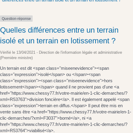
Question-réponse
Quelles différences entre un terrain
isolé et un terrain en lotissement ?
Vérifié le 13/04/2021 - Direction de l'information légale et administrative
(Première ministre)
Un terrain est dit <span class="miseenevidence"><span
class="expression">isolé</span> ou </span><span
class="expression"><span class="miseenevidence">hors
lotissement</span></span> quand il ne provient pas d'une <a
href="https://www.chessy77.fr/votre-mairie/en-1-clic-demarches/?
xml=R53763">division foncière</a>. Il est également appelé <span
class="expression">terrain en diffus.</span> Il peut être mis en
vente sans être <a href="https://www.chessy77.fr/votre-mairie/en-1-
clic-demarches/?xml=F3037">borné</a>, ni <a
href="https://www.chessy77.fr/votre-mairie/en-1-clic-demarches/?
xml=R53764">viabilisé</a>.