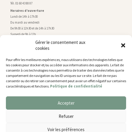
Tél. 01 60 43 88 87
Horaires d’ouverture
Lundi de 14h à 17h30
Du mardi au vendredi
De 9h30 à 12h30 et de 14h à 17h30
Samedi de 9h à 12h
Gérer le consentement aux
cookies
Service technique
Centre technique municipal
Pour offrir les meilleures expériences, nous utilisons des technologies telles que
rue de Montry
–
77700 Chessy
les cookies pour stocker et/ou accéder aux informations des appareils. Le fait de
Tél. 01 60 43 52 63
consentir à ces technologies nous permettra de traiter des données telles que le
Horaires d’ouverture
comportement de navigation ou les ID uniques sur ce site. Le fait de ne pas
Lundi, mardi et jeudi
consentir ou de retirer son consentement peut avoir un effet négatif sur certaines
Politique de confidentialité
caractéristiques et fonctions.
De 9h à 11h45 et de 14h30 à 17h30
Mercredi de 14h30 à 17h30
Vendredi de 14h30 à 17h
Accepter
Nous utilisons des cookies pour vous offrir la meilleure
expérience sur notre site.
Plan du site
Refuser
You can find out more about which cookies we are using or
Mentions légales
switch them off in
settings
.
Accessibilité
Voir les préférences
Gestion des cookies