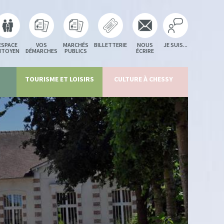
ESPACE
VOS
MARCHÉS
BILLETTERIE
NOUS
JE SUIS...
ITOYEN
DÉMARCHES
PUBLICS
ÉCRIRE
TOURISME ET LOISIRS
CULTURE À CHESSY