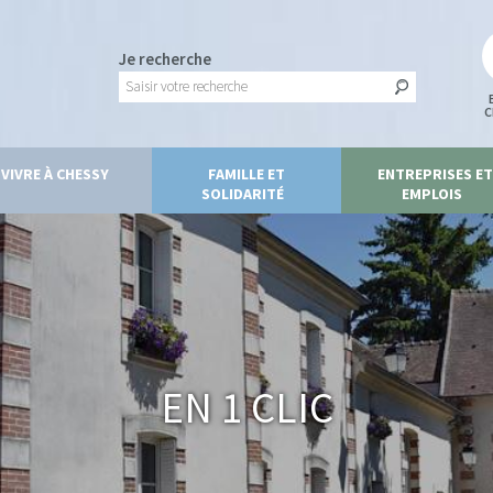
Je recherche
C
VIVRE À CHESSY
FAMILLE ET
ENTREPRISES ET
SOLIDARITÉ
EMPLOIS
En 1 clic