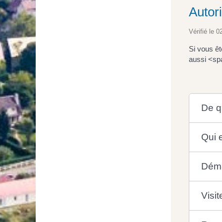
Autori
Vérifié le 0
Si vous êt
aussi <sp
De qu
Qui 
Dém
Visit