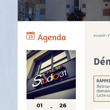
Agenda
Accueil
»
V
Dé
RAPPEL
Retrouv
demande
Liste 
01
26