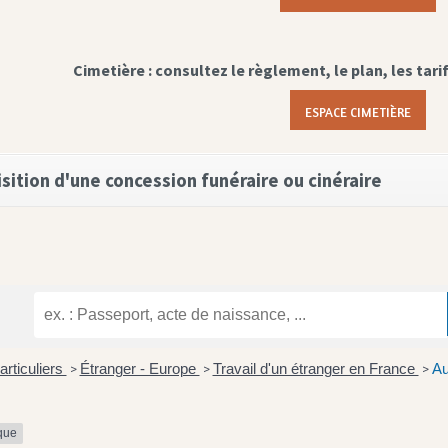
Cimetière : consultez le règlement, le plan, les tari
ESPACE CIMETIÈRE
sition d'une concession funéraire ou cinéraire
articuliers
Étranger - Europe
Travail d'un étranger en France
Au
>
>
>
ique