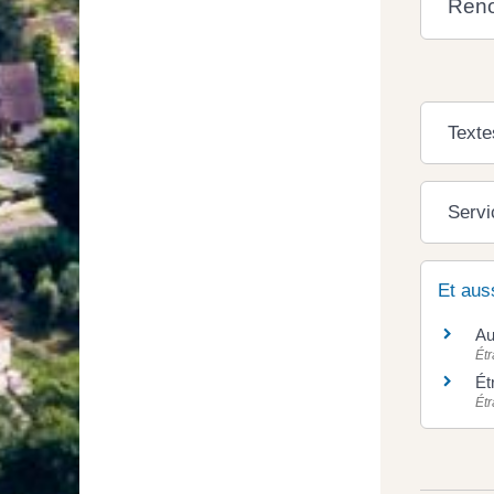
Reno
Texte
Servi
Et aus
Au
Ét
Ét
Ét