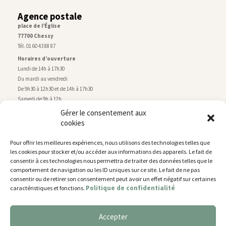
Agence postale
place de l’Église
77700 Chessy
Tél. 01 60 43 88 87
Horaires d’ouverture
Lundi de 14h à 17h30
Du mardi au vendredi
De 9h30 à 12h30 et de 14h à 17h30
Samedi de 9h à 12h
Gérer le consentement aux
cookies
Service technique
Centre technique municipal
Pour offrir les meilleures expériences, nous utilisons des technologies telles que
rue de Montry
–
77700 Chessy
les cookies pour stocker et/ou accéder aux informations des appareils. Le fait de
Tél. 01 60 43 52 63
consentir à ces technologies nous permettra de traiter des données telles que le
Horaires d’ouverture
comportement de navigation ou les ID uniques sur ce site. Le fait de ne pas
Lundi, mardi et jeudi
consentir ou de retirer son consentement peut avoir un effet négatif sur certaines
Politique de confidentialité
caractéristiques et fonctions.
De 9h à 11h45 et de 14h30 à 17h30
Mercredi de 14h30 à 17h30
Vendredi de 14h30 à 17h
Accepter
Nous utilisons des cookies pour vous offrir la meilleure