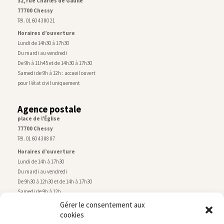
32, rue Charles de Gaulle
77700 Chessy
Tél. 01 60 43 80 21
Horaires d’ouverture
Lundi de 14h30 à 17h30
Du mardi au vendredi
De 9h à 11h45 et de 14h30 à 17h30
Samedi de 9h à 12h : accueil ouvert
pour l’état civil uniquement
Agence postale
place de l’Église
77700 Chessy
Tél. 01 60 43 88 87
Horaires d’ouverture
Lundi de 14h à 17h30
Du mardi au vendredi
De 9h30 à 12h30 et de 14h à 17h30
Samedi de 9h à 12h
Gérer le consentement aux
cookies
Service technique