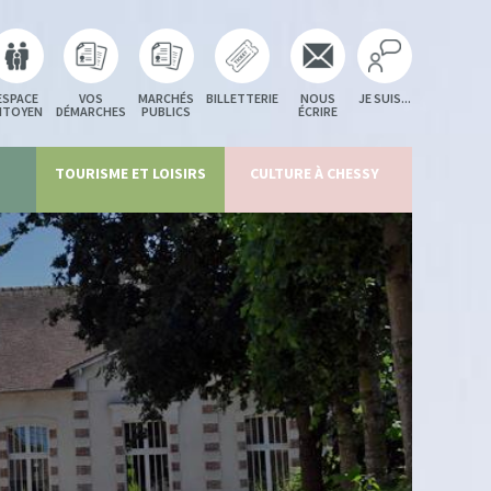
ESPACE
VOS
MARCHÉS
BILLETTERIE
NOUS
JE SUIS...
ITOYEN
DÉMARCHES
PUBLICS
ÉCRIRE
TOURISME ET LOISIRS
CULTURE À CHESSY