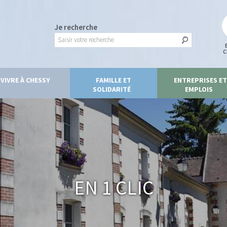
Je recherche
C
VIVRE À CHESSY
FAMILLE ET
ENTREPRISES ET
SOLIDARITÉ
EMPLOIS
En 1 clic