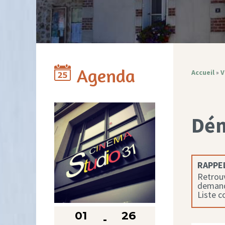
Agenda
Accueil
»
V
Dé
RAPPEL
Retrouv
demande
Liste 
01
26