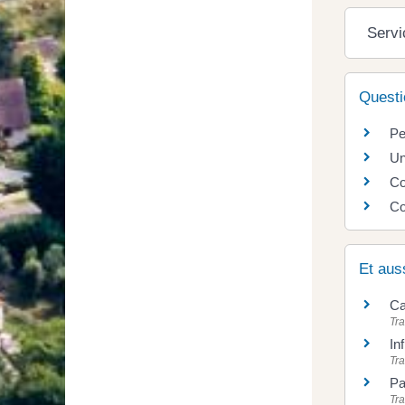
Servi
Questi
Pe
Un
Co
Co
Et aus
Ca
Tra
In
Tra
Pa
Tra