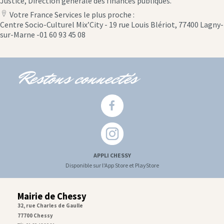
Justice, Direction générale des finances publiques.
Votre France Services le plus proche :
location
Centre Socio-Culturel Mix’City - 19 rue Louis Blériot, 77400 Lagny-
icon
sur-Marne -01 60 93 45 08
Restons connectés
APPLI CHESSY
Disponible sur l'App Store et PlayStore
Mairie de Chessy
32, rue Charles de Gaulle
77700 Chessy