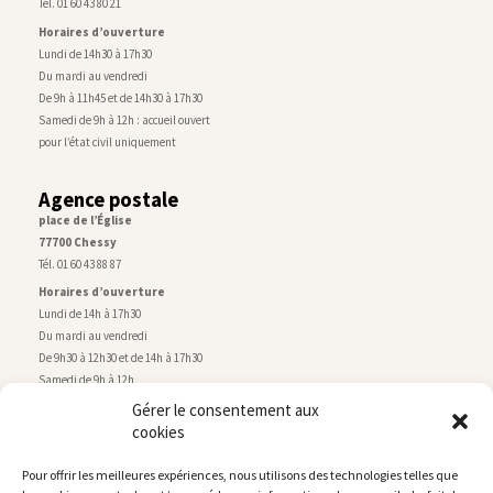
Tél. 01 60 43 80 21
Horaires d’ouverture
Lundi de 14h30 à 17h30
Du mardi au vendredi
De 9h à 11h45 et de 14h30 à 17h30
Samedi de 9h à 12h : accueil ouvert
pour l’état civil uniquement
Agence postale
place de l’Église
77700 Chessy
Tél. 01 60 43 88 87
Horaires d’ouverture
Lundi de 14h à 17h30
Du mardi au vendredi
De 9h30 à 12h30 et de 14h à 17h30
Samedi de 9h à 12h
Gérer le consentement aux
cookies
Service technique
Centre technique municipal
Pour offrir les meilleures expériences, nous utilisons des technologies telles que
rue de Montry
–
77700 Chessy