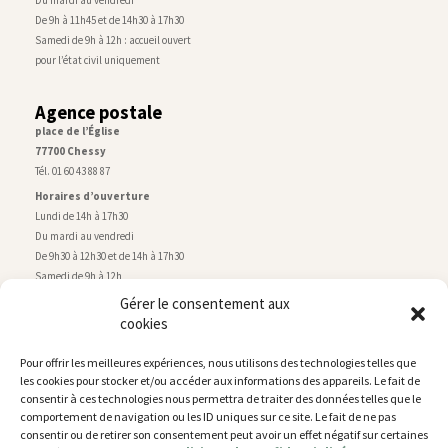
De 9h à 11h45 et de 14h30 à 17h30
Samedi de 9h à 12h : accueil ouvert
pour l’état civil uniquement
Agence postale
place de l’Église
77700 Chessy
Tél. 01 60 43 88 87
Horaires d’ouverture
Lundi de 14h à 17h30
Du mardi au vendredi
De 9h30 à 12h30 et de 14h à 17h30
Samedi de 9h à 12h
Gérer le consentement aux
cookies
Service technique
Centre technique municipal
Pour offrir les meilleures expériences, nous utilisons des technologies telles que
rue de Montry
–
77700 Chessy
les cookies pour stocker et/ou accéder aux informations des appareils. Le fait de
Tél. 01 60 43 52 63
consentir à ces technologies nous permettra de traiter des données telles que le
Horaires d’ouverture
comportement de navigation ou les ID uniques sur ce site. Le fait de ne pas
Lundi, mardi et jeudi
consentir ou de retirer son consentement peut avoir un effet négatif sur certaines