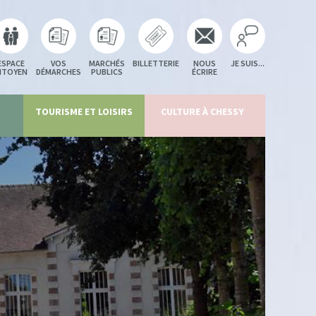
ESPACE
VOS
MARCHÉS
BILLETTERIE
NOUS
JE SUIS...
ITOYEN
DÉMARCHES
PUBLICS
ÉCRIRE
TOURISME ET LOISIRS
CULTURE À CHESSY