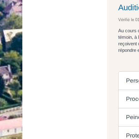
Audit
Vérifié le 0
Au cours d
témoin, à 
reçoivent 
répondre 
Pers
Proc
Pein
Prot