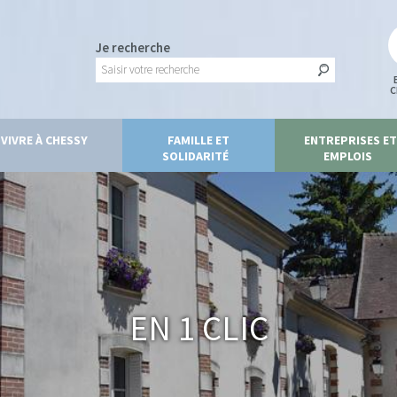
Je recherche
C
VIVRE À CHESSY
FAMILLE ET
ENTREPRISES ET
SOLIDARITÉ
EMPLOIS
En 1 clic