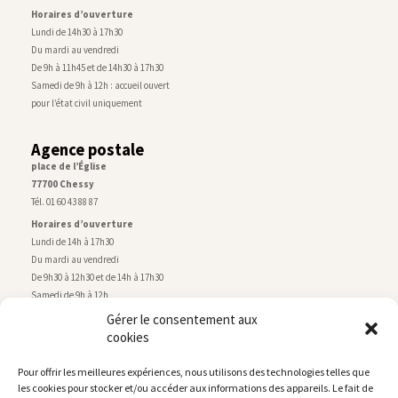
Horaires d’ouverture
Lundi de 14h30 à 17h30
Du mardi au vendredi
De 9h à 11h45 et de 14h30 à 17h30
Samedi de 9h à 12h : accueil ouvert
pour l’état civil uniquement
Agence postale
place de l’Église
77700 Chessy
Tél. 01 60 43 88 87
Horaires d’ouverture
Lundi de 14h à 17h30
Du mardi au vendredi
De 9h30 à 12h30 et de 14h à 17h30
Samedi de 9h à 12h
Gérer le consentement aux
cookies
Service technique
Centre technique municipal
Pour offrir les meilleures expériences, nous utilisons des technologies telles que
rue de Montry
–
77700 Chessy
les cookies pour stocker et/ou accéder aux informations des appareils. Le fait de
Tél. 01 60 43 52 63