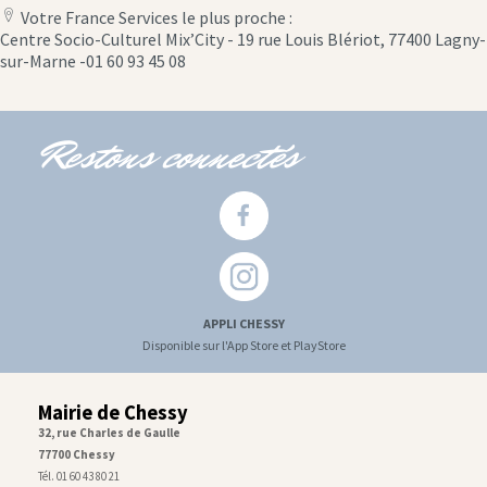
Votre France Services le plus proche :
location
Centre Socio-Culturel Mix’City - 19 rue Louis Blériot, 77400 Lagny-
icon
sur-Marne -01 60 93 45 08
Restons connectés
APPLI CHESSY
Disponible sur l'App Store et PlayStore
Mairie de Chessy
32, rue Charles de Gaulle
77700 Chessy
Tél. 01 60 43 80 21