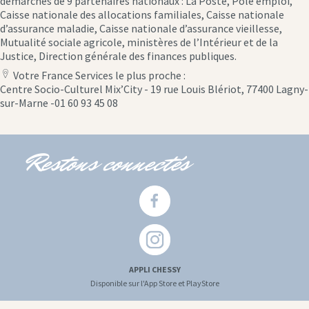
démarches de 9 partenaires nationaux : La Poste, Pôle emploi,
Caisse nationale des allocations familiales, Caisse nationale
d’assurance maladie, Caisse nationale d’assurance vieillesse,
Mutualité sociale agricole, ministères de l’Intérieur et de la
Justice, Direction générale des finances publiques.
Votre France Services le plus proche :
location
Centre Socio-Culturel Mix’City - 19 rue Louis Blériot, 77400 Lagny-
icon
sur-Marne -01 60 93 45 08
Restons connectés
APPLI CHESSY
Disponible sur l'App Store et PlayStore