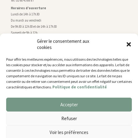
Tél. 01 60 43 88 87
Horaires d’ouverture
Lundi de 14h à 17h30
Du mardi au vendredi
De 9h30 à 12h30 et de 14h à 17h30
Samedi de 9h à 12h
Gérer le consentement aux
cookies
Service technique
Centre technique municipal
Pour offrir les meilleures expériences, nous utilisons des technologies telles que
rue de Montry
–
77700 Chessy
les cookies pour stocker et/ou accéder aux informations des appareils. Le fait de
Tél. 01 60 43 52 63
consentir à ces technologies nous permettra de traiter des données telles que le
Horaires d’ouverture
comportement de navigation ou les ID uniques sur ce site. Le fait de ne pas
Lundi, mardi et jeudi
consentir ou de retirer son consentement peut avoir un effet négatif sur certaines
Politique de confidentialité
caractéristiques et fonctions.
De 9h à 11h45 et de 14h30 à 17h30
Mercredi de 14h30 à 17h30
Vendredi de 14h30 à 17h
Accepter
Nous utilisons des cookies pour vous offrir la meilleure
expérience sur notre site.
Plan du site
Refuser
You can find out more about which cookies we are using or
Mentions légales
switch them off in
settings
.
Accessibilité
Voir les préférences
Gestion des cookies
Accepter