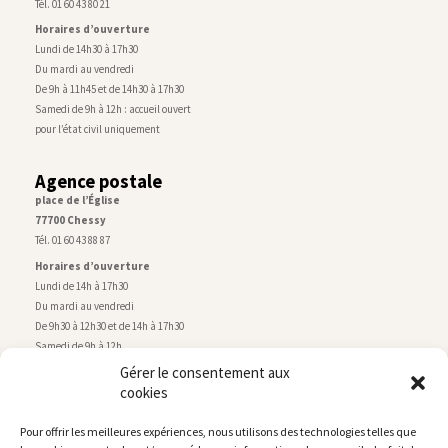
Tél. 01 60 43 80 21
Horaires d’ouverture
Lundi de 14h30 à 17h30
Du mardi au vendredi
De 9h à 11h45 et de 14h30 à 17h30
Samedi de 9h à 12h : accueil ouvert
pour l’état civil uniquement
Agence postale
place de l’Église
77700 Chessy
Tél. 01 60 43 88 87
Horaires d’ouverture
Lundi de 14h à 17h30
Du mardi au vendredi
De 9h30 à 12h30 et de 14h à 17h30
Samedi de 9h à 12h
Gérer le consentement aux
cookies
Service technique
Centre technique municipal
Pour offrir les meilleures expériences, nous utilisons des technologies telles que
rue de Montry
–
77700 Chessy