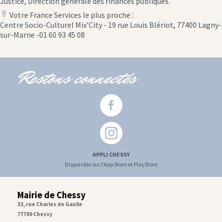
Justice, Direction générale des finances publiques.
Votre France Services le plus proche :
location
Centre Socio-Culturel Mix’City - 19 rue Louis Blériot, 77400 Lagny-
icon
sur-Marne -01 60 93 45 08
Restons connectés
APPLI CHESSY
Disponible sur l'App Store et PlayStore
Mairie de Chessy
32, rue Charles de Gaulle
77700 Chessy