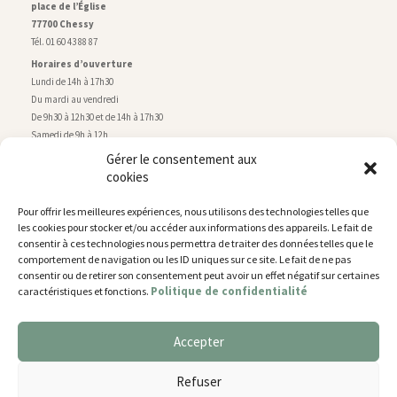
place de l’Église
77700 Chessy
Tél. 01 60 43 88 87
Horaires d’ouverture
Lundi de 14h à 17h30
Du mardi au vendredi
De 9h30 à 12h30 et de 14h à 17h30
Samedi de 9h à 12h
Gérer le consentement aux
cookies
Service technique
Centre technique municipal
Pour offrir les meilleures expériences, nous utilisons des technologies telles que
rue de Montry
–
77700 Chessy
les cookies pour stocker et/ou accéder aux informations des appareils. Le fait de
Tél. 01 60 43 52 63
consentir à ces technologies nous permettra de traiter des données telles que le
Horaires d’ouverture
comportement de navigation ou les ID uniques sur ce site. Le fait de ne pas
Lundi, mardi et jeudi
consentir ou de retirer son consentement peut avoir un effet négatif sur certaines
Politique de confidentialité
caractéristiques et fonctions.
De 9h à 11h45 et de 14h30 à 17h30
Mercredi de 14h30 à 17h30
Vendredi de 14h30 à 17h
Accepter
Nous utilisons des cookies pour vous offrir la meilleure
expérience sur notre site.
Plan du site
Refuser
You can find out more about which cookies we are using or
Mentions légales