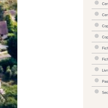
Certi
Certi
Copi
Copi
Fiche
Fiche
Livr
Pas
Seco