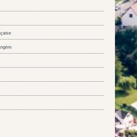
nçaise
angère