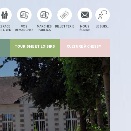
ESPACE
VOS
MARCHÉS
BILLETTERIE
NOUS
JE SUIS...
ITOYEN
DÉMARCHES
PUBLICS
ÉCRIRE
TOURISME ET LOISIRS
CULTURE À CHESSY