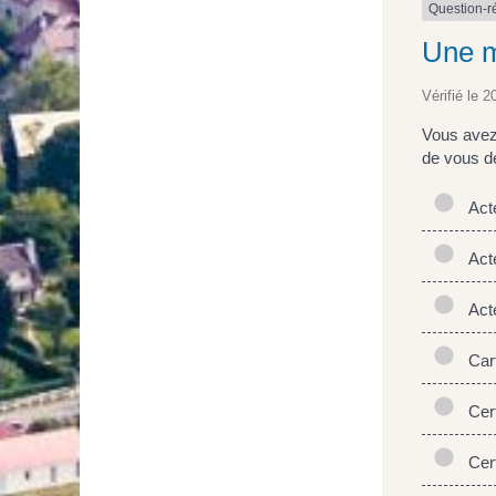
Question-
Une m
Vérifié le 2
Vous avez 
de vous dé
Acte
Acte
Acte
Carte
Cert
Certi