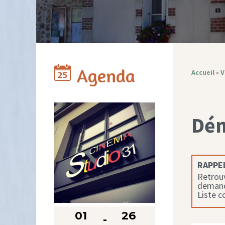
Agenda
Accueil
»
V
Dé
RAPPEL
Retrouv
demande
Liste 
01
26