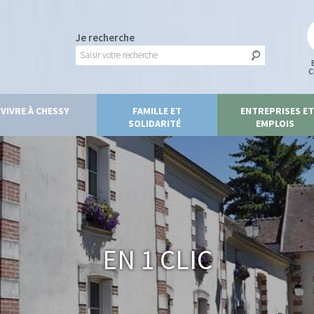
Je recherche
C
VIVRE À CHESSY
FAMILLE ET
ENTREPRISES ET
SOLIDARITÉ
EMPLOIS
En 1 clic