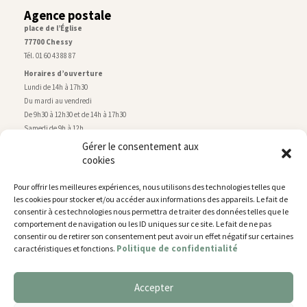
Agence postale
place de l’Église
77700 Chessy
Tél. 01 60 43 88 87
Horaires d’ouverture
Lundi de 14h à 17h30
Du mardi au vendredi
De 9h30 à 12h30 et de 14h à 17h30
Samedi de 9h à 12h
Gérer le consentement aux
cookies
Service technique
Centre technique municipal
Pour offrir les meilleures expériences, nous utilisons des technologies telles que
rue de Montry
–
77700 Chessy
les cookies pour stocker et/ou accéder aux informations des appareils. Le fait de
Tél. 01 60 43 52 63
consentir à ces technologies nous permettra de traiter des données telles que le
Horaires d’ouverture
comportement de navigation ou les ID uniques sur ce site. Le fait de ne pas
Lundi, mardi et jeudi
consentir ou de retirer son consentement peut avoir un effet négatif sur certaines
Politique de confidentialité
caractéristiques et fonctions.
De 9h à 11h45 et de 14h30 à 17h30
Mercredi de 14h30 à 17h30
Vendredi de 14h30 à 17h
Accepter
Nous utilisons des cookies pour vous offrir la meilleure