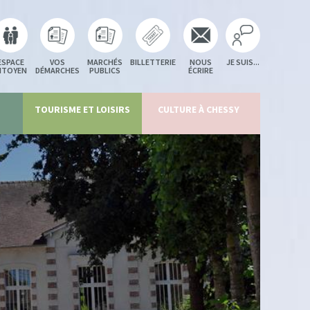
ESPACE
VOS
MARCHÉS
BILLETTERIE
NOUS
JE SUIS...
ITOYEN
DÉMARCHES
PUBLICS
ÉCRIRE
TOURISME ET LOISIRS
CULTURE À CHESSY