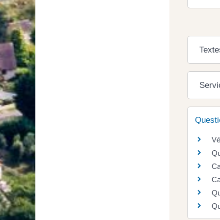
Texte
Servi
Questi
Vé
Qu
Ca
Ca
Qu
Qu