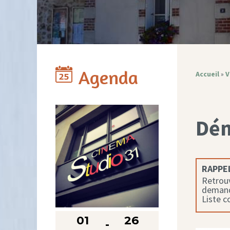
Agenda
Accueil
»
V
Dé
RAPPEL
Retrouv
demande
Liste 
01
26