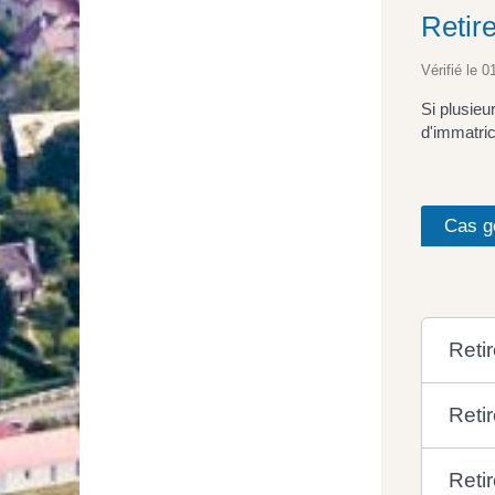
Retir
Vérifié le 0
Si plusieu
d'immatric
Cas g
Retir
Reti
Retir