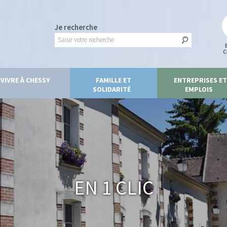
Je recherche
C
VIVRE À CHESSY
FAMILLE ET
ENTREPRISES ET
SOLIDARITÉ
EMPLOIS
En 1 clic