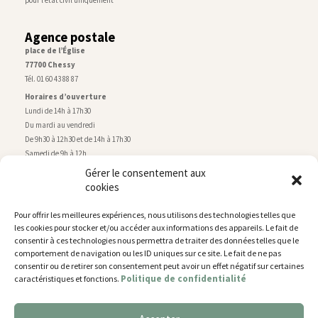
Agence postale
place de l’Église
77700 Chessy
Tél. 01 60 43 88 87
Horaires d’ouverture
Lundi de 14h à 17h30
Du mardi au vendredi
De 9h30 à 12h30 et de 14h à 17h30
Samedi de 9h à 12h
Gérer le consentement aux
cookies
Service technique
Centre technique municipal
Pour offrir les meilleures expériences, nous utilisons des technologies telles que
rue de Montry
–
77700 Chessy
les cookies pour stocker et/ou accéder aux informations des appareils. Le fait de
Tél. 01 60 43 52 63
consentir à ces technologies nous permettra de traiter des données telles que le
Horaires d’ouverture
comportement de navigation ou les ID uniques sur ce site. Le fait de ne pas
Lundi, mardi et jeudi
consentir ou de retirer son consentement peut avoir un effet négatif sur certaines
Politique de confidentialité
caractéristiques et fonctions.
De 9h à 11h45 et de 14h30 à 17h30
Mercredi de 14h30 à 17h30
Vendredi de 14h30 à 17h