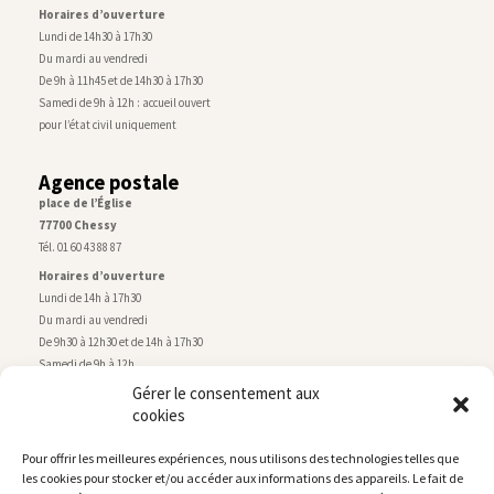
Horaires d’ouverture
Lundi de 14h30 à 17h30
Du mardi au vendredi
De 9h à 11h45 et de 14h30 à 17h30
Samedi de 9h à 12h : accueil ouvert
pour l’état civil uniquement
Agence postale
place de l’Église
77700 Chessy
Tél. 01 60 43 88 87
Horaires d’ouverture
Lundi de 14h à 17h30
Du mardi au vendredi
De 9h30 à 12h30 et de 14h à 17h30
Samedi de 9h à 12h
Gérer le consentement aux
cookies
Service technique
Centre technique municipal
Pour offrir les meilleures expériences, nous utilisons des technologies telles que
rue de Montry
–
77700 Chessy
les cookies pour stocker et/ou accéder aux informations des appareils. Le fait de
Tél. 01 60 43 52 63