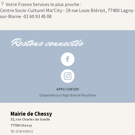
Votre France Services le plus proche :
location
Centre Socio-Culturel Mix’City - 19 rue Louis Blériot, 77400 Lagny-
icon
sur-Marne -01 60 93 45 08
Restons connectés
APPLI CHESSY
Disponible sur l'App Store et PlayStore
Mairie de Chessy
32, rue Charles de Gaulle
77700 Chessy
Tél. 01 60 43 80 21