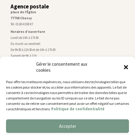
Agence postale
place de l’Église
77700 Chessy
Tél. 01 60 43 88 87
Horaires d’ouverture
Lundi de 14h à 17h30
Du mardi au vendredi
De 9h30 à 12h30 et de 14h à 17h30
Samedi de 9h à 12h
Gérer le consentement aux
cookies
Service technique
Centre technique municipal
Pour offrir les meilleures expériences, nous utilisons des technologies telles que
rue de Montry
–
77700 Chessy
les cookies pour stocker et/ou accéder aux informations des appareils. Le fait de
Tél. 01 60 43 52 63
consentir à ces technologies nous permettra de traiter des données telles que le
Horaires d’ouverture
comportement de navigation ou les ID uniques sur ce site. Le fait de ne pas
Lundi, mardi et jeudi
consentir ou de retirer son consentement peut avoir un effet négatif sur certaines
Politique de confidentialité
caractéristiques et fonctions.
De 9h à 11h45 et de 14h30 à 17h30
Mercredi de 14h30 à 17h30
Vendredi de 14h30 à 17h
Accepter
Nous utilisons des cookies pour vous offrir la meilleure