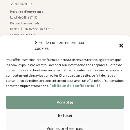
Tél. 01 60 43 88 87
Horaires d’ouverture
Lundi de 14h à 17h30
Du mardi au vendredi
De 9h30 à 12h30 et de 14h à 17h30
Samedi de 9h à 12h
Gérer le consentement aux
cookies
Service technique
Centre technique municipal
Pour offrir les meilleures expériences, nous utilisons des technologies telles que
rue de Montry
–
77700 Chessy
les cookies pour stocker et/ou accéder aux informations des appareils. Le fait de
Tél. 01 60 43 52 63
consentir à ces technologies nous permettra de traiter des données telles que le
Horaires d’ouverture
comportement de navigation ou les ID uniques sur ce site. Le fait de ne pas
Lundi, mardi et jeudi
consentir ou de retirer son consentement peut avoir un effet négatif sur certaines
Politique de confidentialité
caractéristiques et fonctions.
De 9h à 11h45 et de 14h30 à 17h30
Mercredi de 14h30 à 17h30
Vendredi de 14h30 à 17h
Accepter
Nous utilisons des cookies pour vous offrir la meilleure
expérience sur notre site.
Plan du site
Refuser
You can find out more about which cookies we are using or
Mentions légales
switch them off in
settings
.
Accessibilité
Voir les préférences