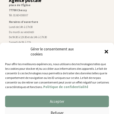
Agence postale
place de l’Église
77700 Chessy
Tél. 01 60 43 88 87
Horaires d’ouverture
Lundi de 14h à 17h30
Du mardi au vendredi
De 9h30 à 12h30 et de 14h à 17h30
Samedi de 9h à 12h
Gérer le consentement aux
cookies
Service technique
Centre technique municipal
Pour offrir les meilleures expériences, nous utilisons des technologies telles que
rue de Montry
–
77700 Chessy
les cookies pour stocker et/ou accéder aux informations des appareils. Le fait de
Tél. 01 60 43 52 63
consentir à ces technologies nous permettra de traiter des données telles que le
Horaires d’ouverture
comportement de navigation ou les ID uniques sur ce site. Le fait de ne pas
Lundi, mardi et jeudi
consentir ou de retirer son consentement peut avoir un effet négatif sur certaines
Politique de confidentialité
caractéristiques et fonctions.
De 9h à 11h45 et de 14h30 à 17h30
Mercredi de 14h30 à 17h30
Vendredi de 14h30 à 17h
Accepter
Nous utilisons des cookies pour vous offrir la meilleure
expérience sur notre site.
Plan du site
Refuser
You can find out more about which cookies we are using or