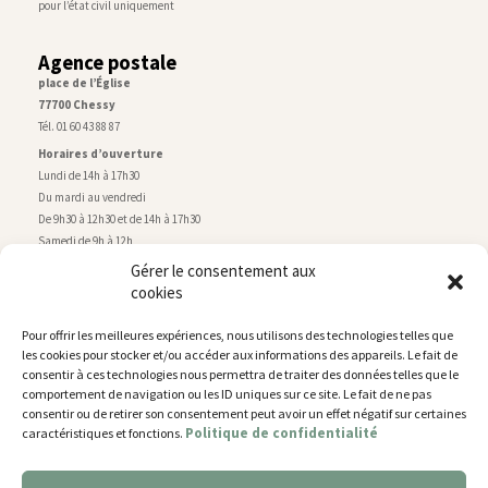
pour l’état civil uniquement
Agence postale
place de l’Église
77700 Chessy
Tél. 01 60 43 88 87
Horaires d’ouverture
Lundi de 14h à 17h30
Du mardi au vendredi
De 9h30 à 12h30 et de 14h à 17h30
Samedi de 9h à 12h
Gérer le consentement aux
cookies
Service technique
Centre technique municipal
Pour offrir les meilleures expériences, nous utilisons des technologies telles que
rue de Montry
–
77700 Chessy
les cookies pour stocker et/ou accéder aux informations des appareils. Le fait de
Tél. 01 60 43 52 63
consentir à ces technologies nous permettra de traiter des données telles que le
Horaires d’ouverture
comportement de navigation ou les ID uniques sur ce site. Le fait de ne pas
Lundi, mardi et jeudi
consentir ou de retirer son consentement peut avoir un effet négatif sur certaines
Politique de confidentialité
caractéristiques et fonctions.
De 9h à 11h45 et de 14h30 à 17h30
Mercredi de 14h30 à 17h30
Vendredi de 14h30 à 17h