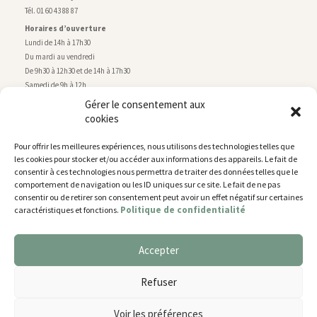
Tél. 01 60 43 88 87
Horaires d’ouverture
Lundi de 14h à 17h30
Du mardi au vendredi
De 9h30 à 12h30 et de 14h à 17h30
Samedi de 9h à 12h
Gérer le consentement aux
cookies
Service technique
Centre technique municipal
Pour offrir les meilleures expériences, nous utilisons des technologies telles que
rue de Montry
–
77700 Chessy
les cookies pour stocker et/ou accéder aux informations des appareils. Le fait de
Tél. 01 60 43 52 63
consentir à ces technologies nous permettra de traiter des données telles que le
Horaires d’ouverture
comportement de navigation ou les ID uniques sur ce site. Le fait de ne pas
Lundi, mardi et jeudi
consentir ou de retirer son consentement peut avoir un effet négatif sur certaines
Politique de confidentialité
caractéristiques et fonctions.
De 9h à 11h45 et de 14h30 à 17h30
Mercredi de 14h30 à 17h30
Vendredi de 14h30 à 17h
Accepter
Nous utilisons des cookies pour vous offrir la meilleure
expérience sur notre site.
Plan du site
Refuser
You can find out more about which cookies we are using or
Mentions légales
switch them off in
settings
.
Accessibilité
Voir les préférences