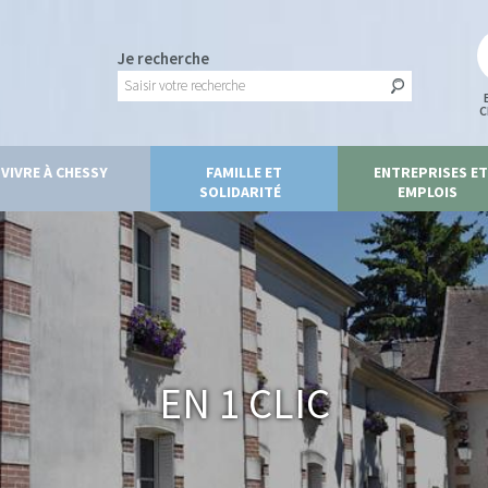
Je recherche
C
VIVRE À CHESSY
FAMILLE ET
ENTREPRISES ET
SOLIDARITÉ
EMPLOIS
En 1 clic