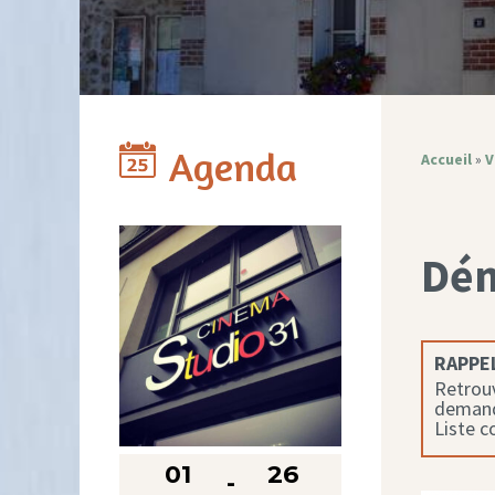
Agenda
Accueil
»
V
Dé
RAPPEL
Retrouv
demande
Liste 
01
26