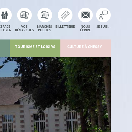
ESPACE
VOS
MARCHÉS
BILLETTERIE
NOUS
JE SUIS...
ITOYEN
DÉMARCHES
PUBLICS
ÉCRIRE
TOURISME ET LOISIRS
CULTURE À CHESSY