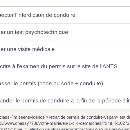
cter l'interdiction de conduire
er un test psychotechnique
er une visite médicale
crire à l'examen du permis sur le site de l'ANTS
sser le permis (code ou code + conduite)
der le permis de conduire à la fin de la période d'in
class="miseenevidence">retrait de permis de conduire</span> est dé
ps://www.chessy77.fr/votre-mairie/en-1-clic-demarches/?xml=R1027
10272" type="Définition de glossaire">d'infractions</a> graves</spa