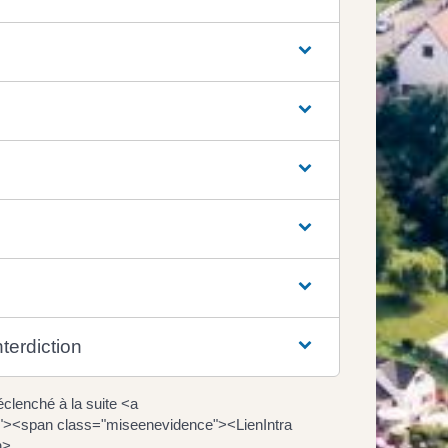
terdiction
clenché à la suite <a
2"><span class="miseenevidence"><LienIntra
n>.