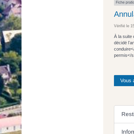
Fiche prat
Annul
Vérifié le 1
À la suite
décidé l'a
conduire<
permis</s
Vous 
Rest
Info