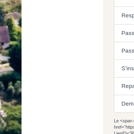
Respe
Pass
Pass
S'ins
Repa
Deman
Le <span 
href="htt
LienID="R