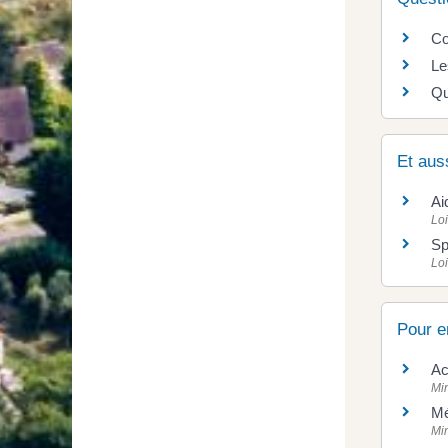
Co
Le
Qu
Et aus
Ai
Loi
Sp
Loi
Pour e
Ac
Min
Mé
Min