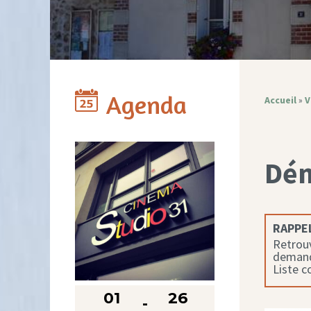
Agenda
Accueil
»
V
Dé
RAPPEL
Retrouv
demande
Liste 
01
26