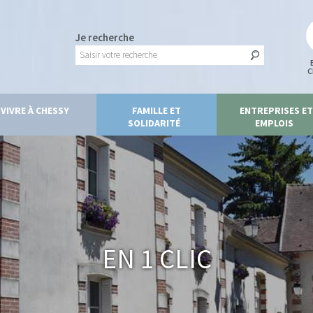
Je recherche
C
VIVRE À CHESSY
FAMILLE ET
ENTREPRISES ET
SOLIDARITÉ
EMPLOIS
En 1 clic