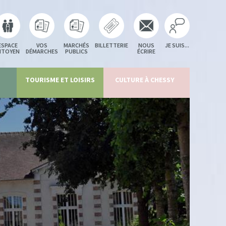
ESPACE
VOS
MARCHÉS
BILLETTERIE
NOUS
JE SUIS...
ITOYEN
DÉMARCHES
PUBLICS
ÉCRIRE
TOURISME ET LOISIRS
CULTURE À CHESSY