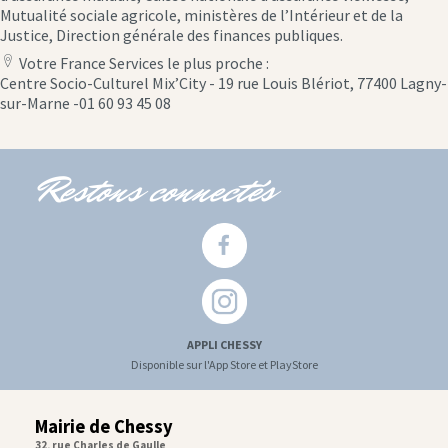
Mutualité sociale agricole, ministères de l’Intérieur et de la
Justice, Direction générale des finances publiques.
Votre France Services le plus proche :
location
Centre Socio-Culturel Mix’City - 19 rue Louis Blériot, 77400 Lagny-
icon
sur-Marne -01 60 93 45 08
Restons connectés
APPLI CHESSY
Disponible sur l'App Store et PlayStore
Mairie de Chessy
32, rue Charles de Gaulle