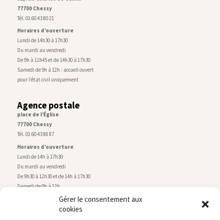
77700 Chessy
Tél. 01 60 43 80 21
Horaires d’ouverture
Lundi de 14h30 à 17h30
Du mardi au vendredi
De 9h à 11h45 et de 14h30 à 17h30
Samedi de 9h à 12h : accueil ouvert
pour l’état civil uniquement
Agence postale
place de l’Église
77700 Chessy
Tél. 01 60 43 88 87
Horaires d’ouverture
Lundi de 14h à 17h30
Du mardi au vendredi
De 9h30 à 12h30 et de 14h à 17h30
Samedi de 9h à 12h
Gérer le consentement aux
cookies
Service technique