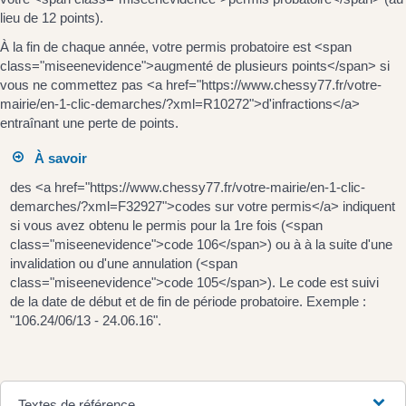
lieu de 12 points).
À la fin de chaque année, votre permis probatoire est <span
class="miseenevidence">augmenté de plusieurs points</span> si
vous ne commettez pas <a href="https://www.chessy77.fr/votre-
mairie/en-1-clic-demarches/?xml=R10272">d'infractions</a>
entraînant une perte de points.
À savoir
des <a href="https://www.chessy77.fr/votre-mairie/en-1-clic-
demarches/?xml=F32927">codes sur votre permis</a> indiquent
si vous avez obtenu le permis pour la 1re fois (<span
class="miseenevidence">code 106</span>) ou à à la suite d'une
invalidation ou d'une annulation (<span
class="miseenevidence">code 105</span>). Le code est suivi
de la date de début et de fin de période probatoire. Exemple :
"106.24/06/13 - 24.06.16".
Textes de référence