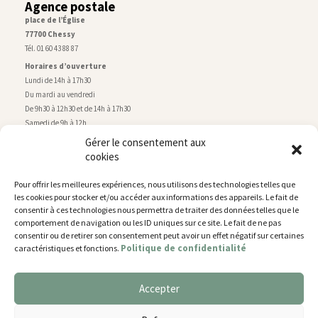
Agence postale
place de l’Église
77700 Chessy
Tél. 01 60 43 88 87
Horaires d’ouverture
Lundi de 14h à 17h30
Du mardi au vendredi
De 9h30 à 12h30 et de 14h à 17h30
Samedi de 9h à 12h
Gérer le consentement aux
cookies
Service technique
Centre technique municipal
Pour offrir les meilleures expériences, nous utilisons des technologies telles que
rue de Montry
–
77700 Chessy
les cookies pour stocker et/ou accéder aux informations des appareils. Le fait de
Tél. 01 60 43 52 63
consentir à ces technologies nous permettra de traiter des données telles que le
Horaires d’ouverture
comportement de navigation ou les ID uniques sur ce site. Le fait de ne pas
Lundi, mardi et jeudi
consentir ou de retirer son consentement peut avoir un effet négatif sur certaines
Politique de confidentialité
caractéristiques et fonctions.
De 9h à 11h45 et de 14h30 à 17h30
Mercredi de 14h30 à 17h30
Vendredi de 14h30 à 17h
Accepter
Nous utilisons des cookies pour vous offrir la meilleure
expérience sur notre site.
Plan du site