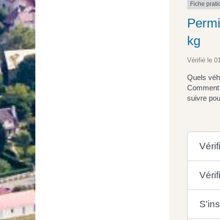
Fiche prat
Permi
kg
Vérifié le 0
Quels véh
Comment s
suivre po
Vérif
Vérif
S'in