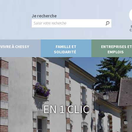
Je recherche
C
VIVRE À CHESSY
FAMILLE ET
ENTREPRISES ET
SOLIDARITÉ
EMPLOIS
En 1 clic