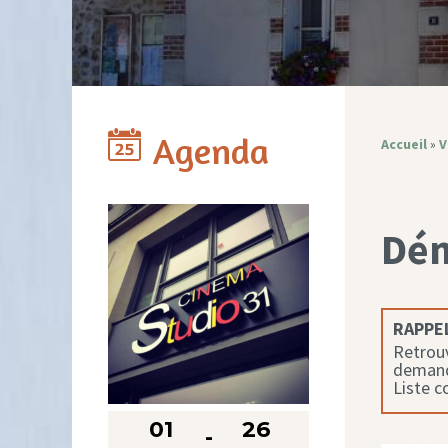
Agenda
Accueil
»
V
Dé
RAPPEL
Retrouv
demande
Liste 
01
26