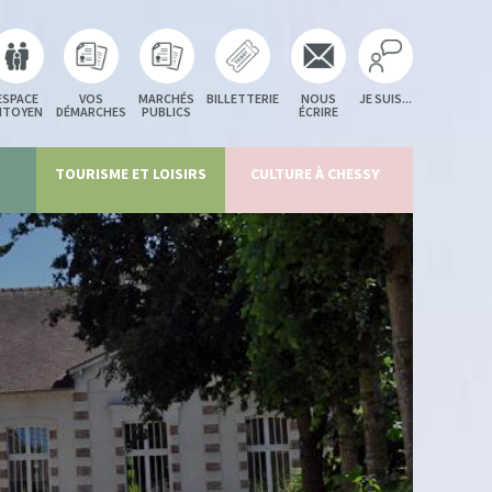
ESPACE
VOS
MARCHÉS
BILLETTERIE
NOUS
JE SUIS...
ITOYEN
DÉMARCHES
PUBLICS
ÉCRIRE
TOURISME ET LOISIRS
CULTURE À CHESSY