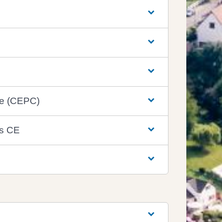
re (CEPC)
is CE