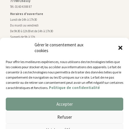
77700 Chessy
Tél. 01 60 43 88 87
Horaires d’ouverture
Lundi de 14h à 17h30
Du mardi au vendredi
De 9h30 à 12h30 et de 14h à 17h30
Samedi de 9h à 12h
Gérer le consentement aux
cookies
Service technique
Centre technique municipal
Pour offrir les meilleures expériences, nous utilisons des technologies telles que
rue de Montry
–
77700 Chessy
les cookies pour stocker et/ou accéder aux informations des appareils. Le fait de
Tél. 01 60 43 52 63
consentir à ces technologies nous permettra de traiter des données telles que le
Horaires d’ouverture
comportement de navigation ou les ID uniques sur ce site. Le fait de ne pas
Lundi, mardi et jeudi
consentir ou de retirer son consentement peut avoir un effet négatif sur certaines
Politique de confidentialité
caractéristiques et fonctions.
De 9h à 11h45 et de 14h30 à 17h30
Mercredi de 14h30 à 17h30
Vendredi de 14h30 à 17h
Accepter
Nous utilisons des cookies pour vous offrir la meilleure
expérience sur notre site.
Plan du site
Refuser
You can find out more about which cookies we are using or
Mentions légales
switch them off in
settings
.
Accessibilité